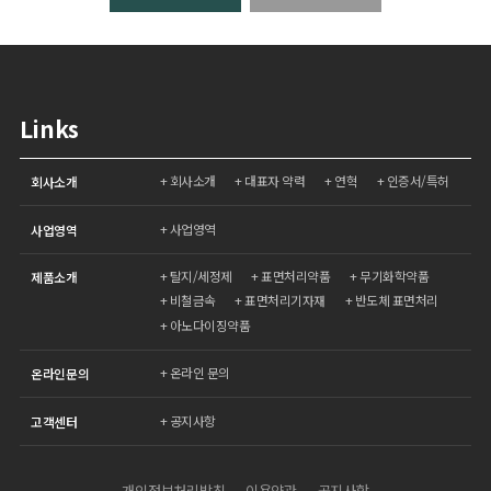
* 필수사항 : 이름
* 필수사항 : 이메일주소, 홈페이지주소, 전화번호(휴대폰), 주소
개인정보의 보유 및 이용기간
엘앤피테크은(는) 방문객께서 엘앤피테크이(가) 제공하는 서비스
Links
를 받는 동안 개인정보를 계속 보유하며 맞춤화된 서비스 제공을
위해 이용하게 됩니다. 다만 방문객께서 탈퇴를 원하시거나 엘앤
피테크 약관에 의거 방문객자격 상실의 경우에는 등록된 방문객
회사소개
대표자 약력
연혁
인증서/특허
회사소개
의 정보는 완전히 삭제되며 어떠한 용도로도 열람 또는 이용할 수
없도록 처리됩니다.
사업영역
사업영역
탈지/세정제
표면처리약품
무기화학약품
제품소개
비철금속
표면처리기자재
반도체 표면처리
아노다이징약품
온라인 문의
온라인문의
공지사항
고객센터
개인정보처리방침
이용약관
공지사항