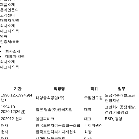
제품소개
온라인문의
고객센터
대표자 약력
회사소개
대표자 약력
연혁
인증서/특허
회사소개
대표자 약력
회사소개
대표자 약력
기간
직장명
직위
업무
1990.12.-1994.9(4
도금약품개발,도금
태양금속공업(주)
주임연구원
년)
현장지원
1994.10-
표면처리공정개발,
일본 딥솔(주)한국지점
대표
2020.12(26년)
경영,기술영업
202012-현재
엘앤피테크
대표
R&D, 경영
현재
한국표면처리공업협동조합
국제위원장
현재
한국표면처리기자재협회
회장
현재
시화반월도금협회
이사