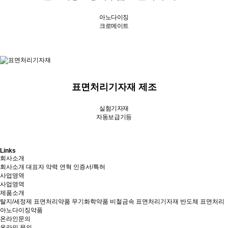
아노다이징
크로메이트
표면처리기자재 제조
실험기자재
자동보급기등
Links
회사소개
회사소개
대표자 약력
연혁
인증서/특허
사업영역
사업영역
제품소개
탈지/세정제
표면처리약품
무기화학약품
비철금속
표면처리기자재
반도체 표면처리
아노다이징약품
온라인문의
온라인 문의